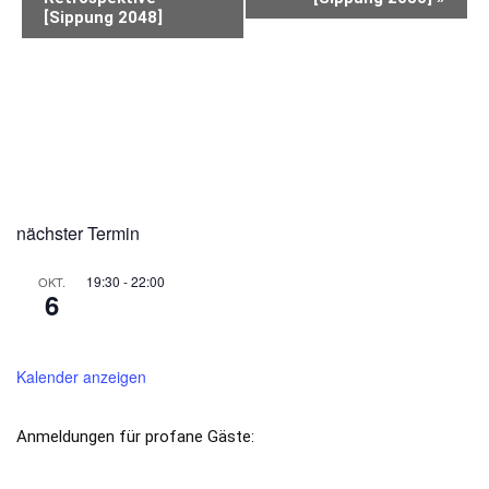
[Sippung 2048]
BITTE VORMERKEN
nächster Termin
19:30
-
22:00
OKT.
6
*EröffnungsschlaraffiadeLiebesmahl [Sippung
2045]
Kalender anzeigen
Anmeldungen für profane Gäste:
kantzlerambt@schlaraffia-hohentuebingen.de