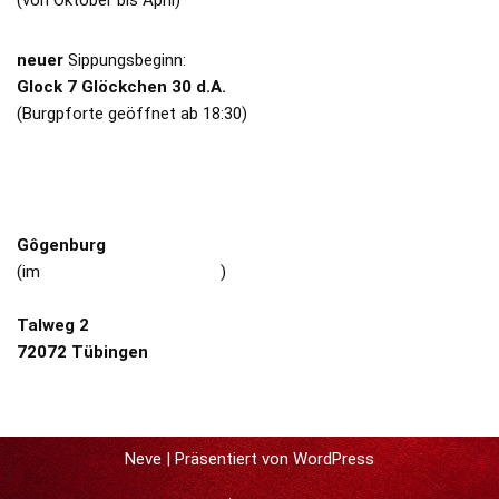
(von Oktober bis April)
neuer
Sippungsbeginn:
Glock 7 Glöckchen 30 d.A.
(Burgpforte geöffnet ab 18:30)
BURG
Gôgenburg
(im
Schützenhaus Weilheim
)
Talweg 2
72072 Tübingen
Neve
| Präsentiert von
WordPress