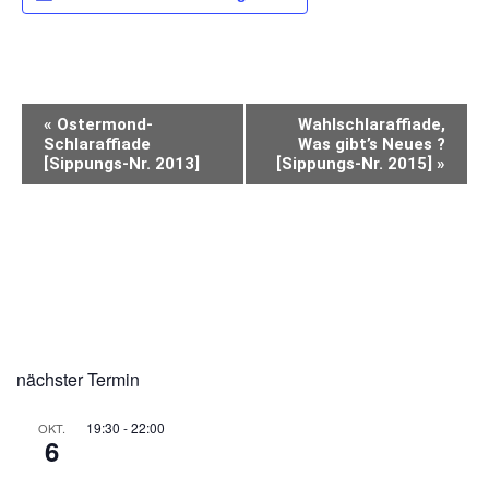
VERANSTALTUNG-
«
Ostermond-
Wahlschlaraffiade,
NAVIGATION
Schlaraffiade
Was gibt’s Neues ?
[Sippungs-Nr. 2013]
[Sippungs-Nr. 2015]
»
BITTE VORMERKEN
nächster Termin
19:30
-
22:00
OKT.
6
*EröffnungsschlaraffiadeLiebesmahl [Sippung
2045]