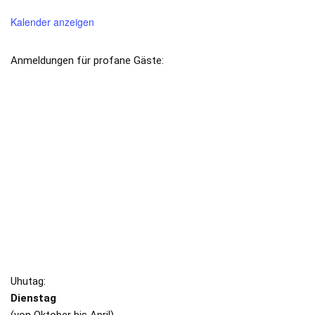
Kalender anzeigen
Anmeldungen für profane Gäste:
kantzlerambt@schlaraffia-hohentuebingen.de
HOHENTÜBINGEN
Impressum
/
Datenschutz
SIPPUNGEN
Uhutag:
Dienstag