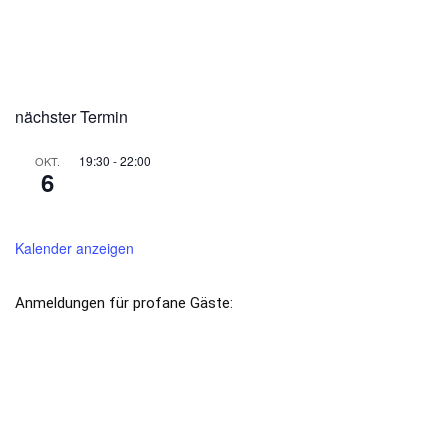
BITTE VORMERKEN
nächster Termin
19:30
-
22:00
OKT.
6
*EröffnungsschlaraffiadeLiebesmahl [Sippung
2045]
Kalender anzeigen
Anmeldungen für profane Gäste:
kantzlerambt@schlaraffia-hohentuebingen.de
HOHENTÜBINGEN