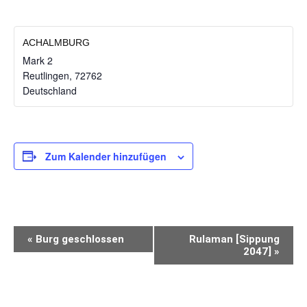
ACHALMBURG
Mark 2
Reutlingen
,
72762
Deutschland
Zum Kalender hinzufügen
VERANSTALTUNG-
«
Burg geschlossen
Rulaman [Sippung
NAVIGATION
2047]
»