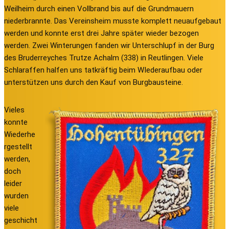
Weilheim durch einen Vollbrand bis auf die Grundmauern
niederbrannte. Das Vereinsheim musste komplett neuaufgebaut
werden und konnte erst drei Jahre später wieder bezogen
werden. Zwei Winterungen fanden wir Unterschlupf in der Burg
des Bruderreyches Trutze Achalm (338) in Reutlingen. Viele
Schlaraffen halfen uns tatkräftig beim WIederaufbau oder
unterstützen uns durch den Kauf von Burgbausteine.
Vieles
konnte
Wiederhe
rgestellt
werden,
doch
leider
wurden
viele
geschicht