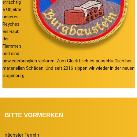
strächtig
e Objekte
unseres
Reyches
ein Raub
der
Flammen
und sind
unwiederbringlich verloren. Zum Glück blieb es ausschließlich bei
materiellen Schäden. Und seit 2016 sippen wir wieder in der neuen
Gôgenburg.
BITTE VORMERKEN
nächster Termin