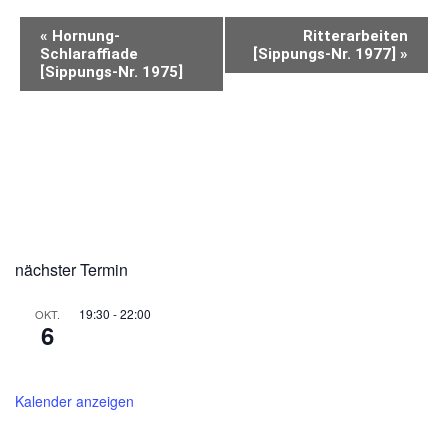
VERANSTALTUNG-
«
Hornung-
Ritterarbeiten
NAVIGATION
Schlaraffiade
[Sippungs-Nr. 1977]
»
[Sippungs-Nr. 1975]
BITTE VORMERKEN
nächster Termin
19:30
-
22:00
OKT.
6
*EröffnungsschlaraffiadeLiebesmahl [Sippung
2045]
Kalender anzeigen