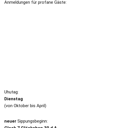
Anmeldungen für profane Gäste:
kantzlerambt@schlaraffia-hohentuebingen.de
HOHENTÜBINGEN
Impressum
/
Datenschutz
SIPPUNGEN
Uhutag:
Dienstag
(von Oktober bis April)
neuer
Sippungsbeginn: