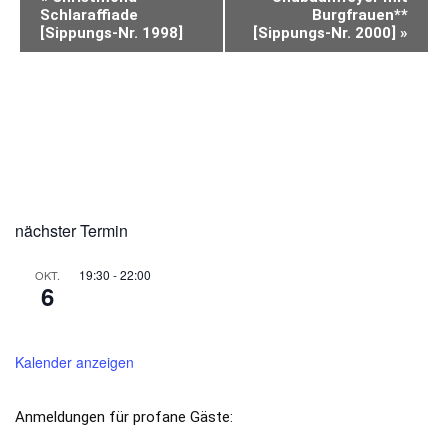
NAVIGATION
Schlaraffiade
Burgfrauen**
[Sippungs-Nr. 1998]
[Sippungs-Nr. 2000]
»
BITTE VORMERKEN
nächster Termin
19:30
-
22:00
OKT.
6
*EröffnungsschlaraffiadeLiebesmahl [Sippung
2045]
Kalender anzeigen
Anmeldungen für profane Gäste:
kantzlerambt@schlaraffia-hohentuebingen.de