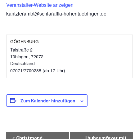
Veranstalter-Website anzeigen
kantzlerambt@schlaraffia-hohentuebingen.de
GÔGENBURG
Talstraße 2
Tübingen
,
72072
Deutschland
07071/7700288 (ab 17 Uhr)
Zum Kalender hinzufügen
VERANSTALTUNG-
«
Christmond-
Uhubaumfeyer mit